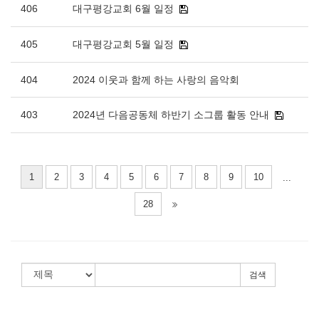
406
대구평강교회 6월 일정
405
대구평강교회 5월 일정
404
2024 이웃과 함께 하는 사랑의 음악회
403
2024년 다음공동체 하반기 소그룹 활동 안내
1
2
3
4
5
6
7
8
9
10
...
28
검색