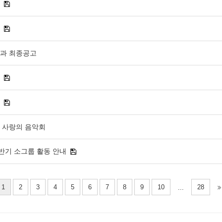
결과 최종공고
는 사랑의 음악회
하반기 소그룹 활동 안내
1
2
3
4
5
6
7
8
9
10
28
...