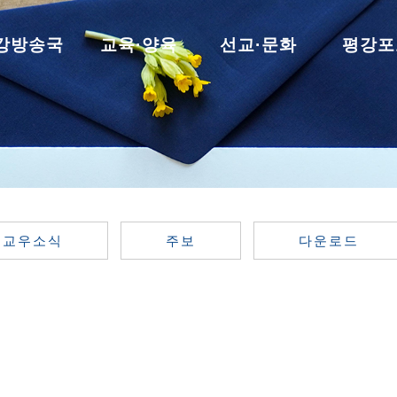
강방송국
교육·양육
선교·문화
평강포
교우소식
주보
다운로드