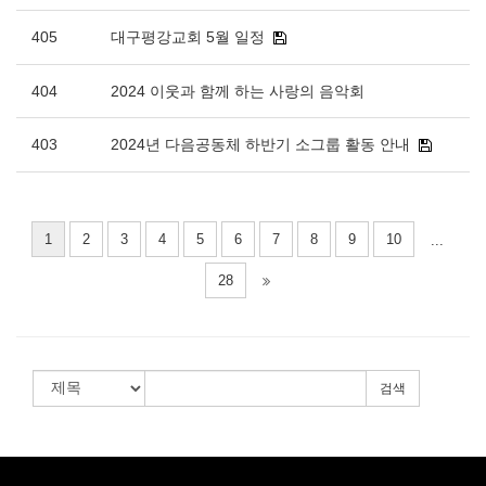
405
대구평강교회 5월 일정
404
2024 이웃과 함께 하는 사랑의 음악회
403
2024년 다음공동체 하반기 소그룹 활동 안내
1
2
3
4
5
6
7
8
9
10
...
28
검색