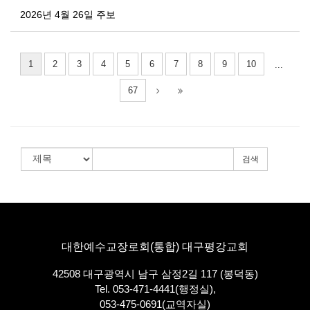
2026년 4월 26일 주보
1
2
3
4
5
6
7
8
9
10
...
67
검색
대한예수교장로회(통합) 대구평강교회
42508 대구광역시 남구 삼정2길 117 (봉덕동)
Tel. 053-471-4441(행정실),
053-475-0691(교역자실)